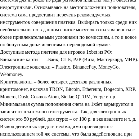
недоступными. Основываясь на местоположении пользователя,
система сама предоставит перечень рекомендуемых
инструментов совершения платежа. Выбирать только среди них
необязательно, но в данном списке могут оказаться варианты с
более привлекательными условиями по комиссиям, а то и вовсе
по бонусным доначислениям к переводимой сумме.
Доступные метода платежа для игроков 1xbet из РФ:
Банковские карты – Т-Банк, СПБ, Р2Р (Виза, Мастеркард, МИР).
Электронные кошельки – Piastrix, BinancePay, MoneyGo,
Webmoney.
Криптовалюты – более четырех десятков различных
криптомонет, включая TRON, Bitcoin, Ethereum, Dogecoin, XRP,
Monero, Dash, Cosmos Atom, Stellar, QTUM, Verge и пр.
Минимальная сумма пополнения счета на 1хбет варьируется и
зависит от платежного инструмента. Так, для электронных
систем это 50 рублей, для crypto – от 100 р. в эквиваленте и т. д.
Вывод денежных средств необходимо производить с
использованием той же системы, что была задействована при