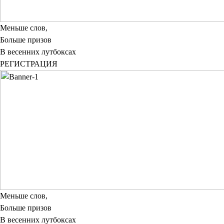
Меньше слов,
Больше призов
В весенних лутбоксах
РЕГИСТРАЦИЯ
Меньше слов,
Больше призов
В весенних лутбоксах