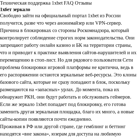
Техническая поддержка 1xbet
FAQ
Отзывы
1хбет зеркало
Свободно зайти на официальный портал 1xbet из России
получится, разве что через анонимайзер или VPN-сервер.
Причина в блокировках со стороны Роскомнадзора, который
контролирует соблюдение строгих норм законодательства. Они
запрещают работу онлайн казино и БК на территории страны,
что и приводит к практике выявления сайтов-нарушителей и их
перемещению в стоп-лист. Но для рядового пользователя Сети
проблема блокировки игровой платформы не критична, ведь в
его распоряжении остаются зеркальные веб-ресурсы. Это клоны
базового сайта, которые не сразу попадают в блок, поскольку
размещаются на «запасных» урлах. До момента, пока их
обнаружит РКН, они будут работать и обслуживать геймеров.
Если же зеркало 1xbet попадает под блокировку, его готова
заменить другая зеркальная площадка, благо их много, а новые
сайты-копии появляются почти ежедневно.
Проживая в РФ или другой стране, где гемблинг и беттинг
находятся «вне закона», юзерам для доступа на любимую