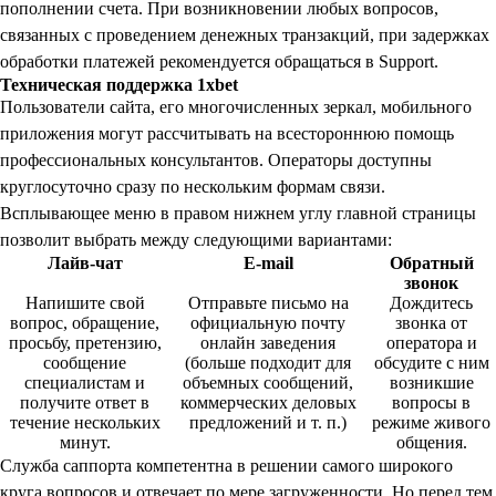
пополнении счета. При возникновении любых вопросов,
связанных с проведением денежных транзакций, при задержках
обработки платежей рекомендуется обращаться в Support.
Техническая поддержка 1xbet
Пользователи сайта, его многочисленных зеркал, мобильного
приложения могут рассчитывать на всестороннюю помощь
профессиональных консультантов. Операторы доступны
круглосуточно сразу по нескольким формам связи.
Всплывающее меню в правом нижнем углу главной страницы
позволит выбрать между следующими вариантами:
Лайв-чат
E-mail
Обратный
звонок
Напишите свой
Отправьте письмо на
Дождитесь
вопрос, обращение,
официальную почту
звонка от
просьбу, претензию,
онлайн заведения
оператора и
сообщение
(больше подходит для
обсудите с ним
специалистам и
объемных сообщений,
возникшие
получите ответ в
коммерческих деловых
вопросы в
течение нескольких
предложений и т. п.)
режиме живого
минут.
общения.
Служба саппорта компетентна в решении самого широкого
круга вопросов и отвечает по мере загруженности. Но перед тем